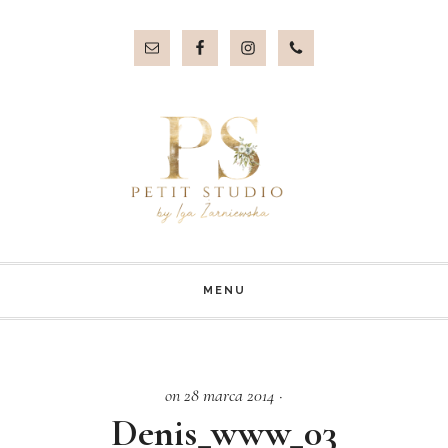
Przejdź
Przejdź
do
do
treści
stopki
MENU
on 28 marca 2014
·
Denis_www_03