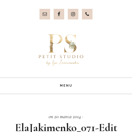
Przejdź
Przejdź
do
do
treści
stopki
MENU
on 20 marca 2014
·
ElaJakimenko_071-Edit