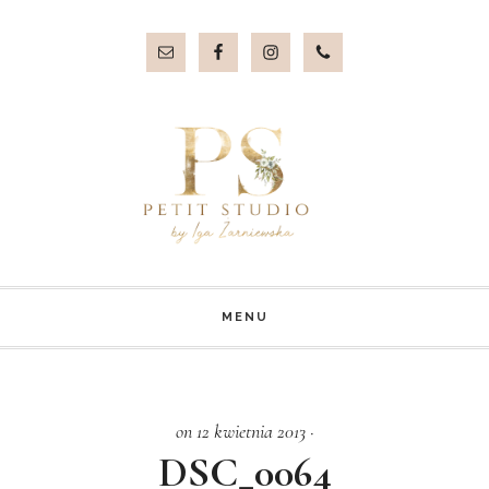
Przejdź
Przejdź
do
do
treści
stopki
MENU
on 12 kwietnia 2013
·
DSC_0064