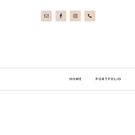
Przejdź
Przejdź
do
do
treści
stopki
HOME
PORTFOLIO