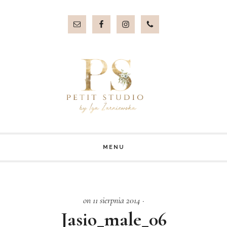
Przejdź
Przejdź
do
do
treści
stopki
MENU
on 11 sierpnia 2014
·
Jasio_male_06