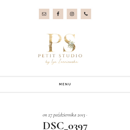
Przejdź
Przejdź
do
do
treści
stopki
MENU
on 27 października 2013
·
DSC_0397