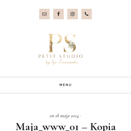
Przejdź
Przejdź
do
do
treści
stopki
MENU
on 18 maja 2014
·
Maja_www_01 – Kopia