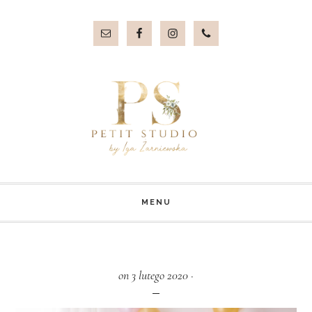
Przejdź
Przejdź
do
do
treści
stopki
MENU
on 3 lutego 2020
·