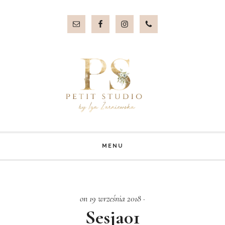
Przejdź
Przejdź
do
do
treści
stopki
MENU
on 19 września 2018
·
Sesja01