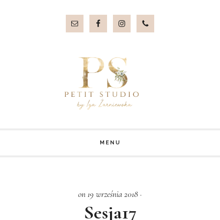
Przejdź
Przejdź
do
do
treści
stopki
MENU
on 19 września 2018
·
Sesja17