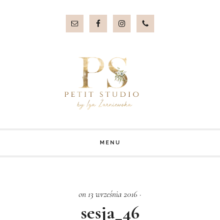
Przejdź
Przejdź
do
do
treści
stopki
MENU
on 13 września 2016
·
sesja_46