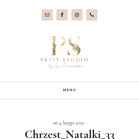
Przejdź
Przejdź
do
do
treści
stopki
MENU
on 4 lutego 2015
·
Chrzest_Natalki_33