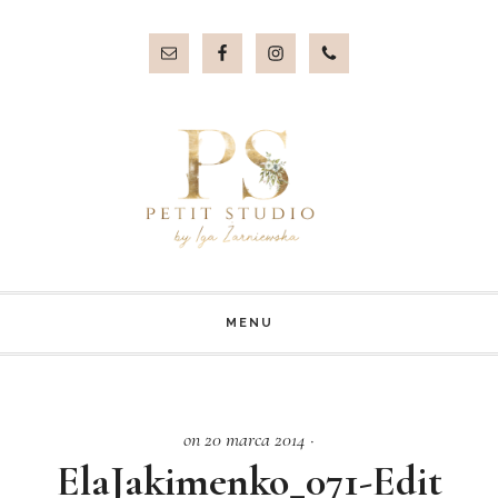
Przejdź
Przejdź
do
do
treści
stopki
MENU
on 20 marca 2014
·
ElaJakimenko_071-Edit