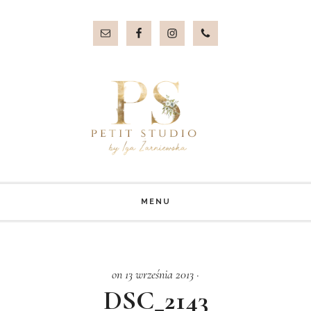
Przejdź
Przejdź
do
do
treści
stopki
MENU
on 13 września 2013
·
DSC_2143