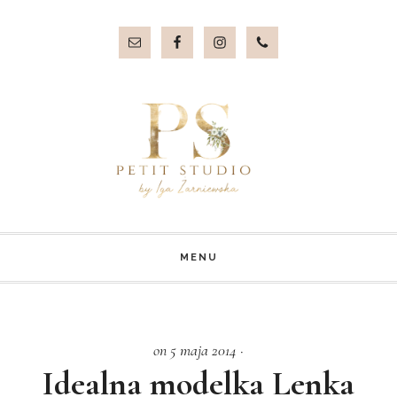
Przejdź
Przejdź
do
do
treści
stopki
MENU
on 5 maja 2014
·
Idealna modelka Lenka