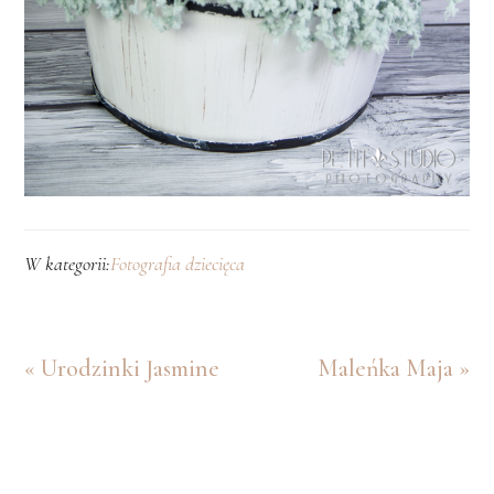
W kategorii:
Fotografia dziecięca
Poprzedni
Kolejny
« Urodzinki Jasmine
Maleńka Maja »
wpis
wpis
Footer