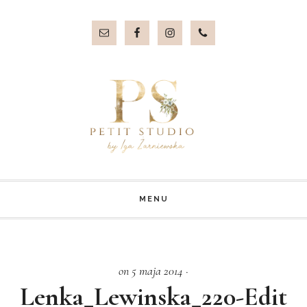
Przejdź
Przejdź
do
do
treści
stopki
MENU
on 5 maja 2014
·
Lenka_Lewinska_220-Edit