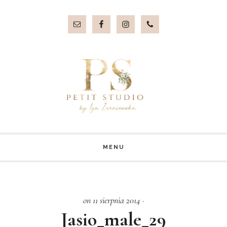
Przejdź
Przejdź
do
do
treści
stopki
MENU
on 11 sierpnia 2014
·
Jasio_male_29