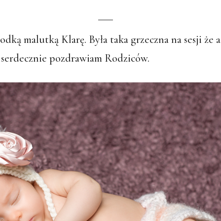
dką malutką Klarę. Była taka grzeczna na sesji że 
z, serdecznie pozdrawiam Rodziców.