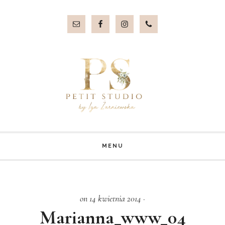
Przejdź
Przejdź
do
do
treści
stopki
MENU
on 14 kwietnia 2014
·
Marianna_www_04