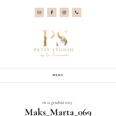
Przejdź
Przejdź
do
do
treści
stopki
MENU
on 12 grudnia 2013
·
Maks_Marta_069