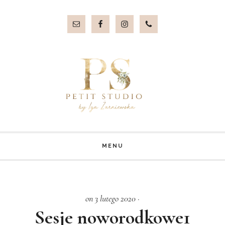
Przejdź
Przejdź
do
do
treści
stopki
MENU
on 3 lutego 2020
·
Sesje noworodkowe1