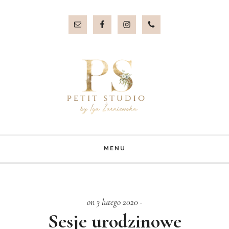
Przejdź
Przejdź
do
do
treści
stopki
MENU
on 3 lutego 2020
·
Sesje urodzinowe