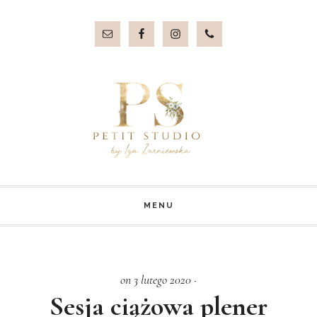
Przejdź
Przejdź
do
do
treści
stopki
MENU
on 3 lutego 2020
·
Sesja ciążowa plener