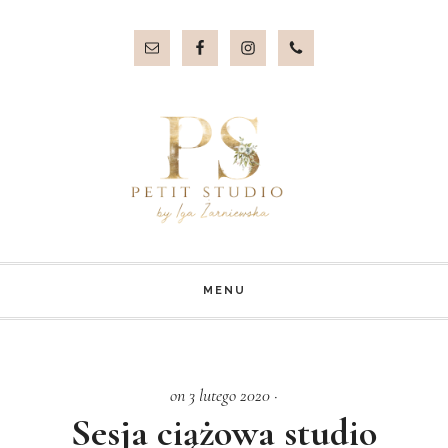
Przejdź
Przejdź
do
do
treści
stopki
MENU
on 3 lutego 2020
·
Sesja ciążowa studio