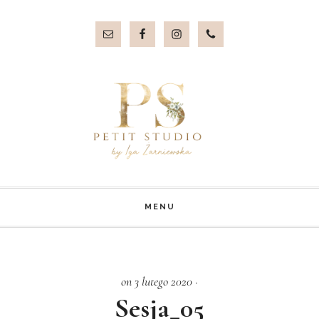
Przejdź
Przejdź
do
do
treści
stopki
MENU
on 3 lutego 2020
·
Sesja_05