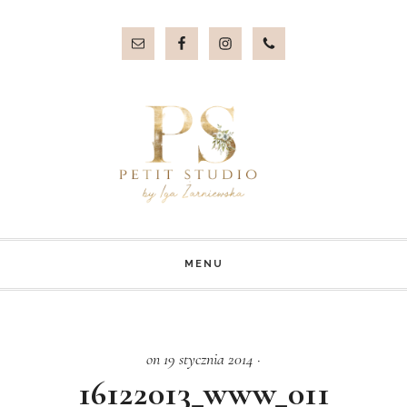
Przejdź
Przejdź
do
do
treści
stopki
MENU
on 19 stycznia 2014
·
16122013_www_011