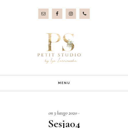
Przejdź
Przejdź
do
do
treści
stopki
MENU
on 3 lutego 2020
·
Sesja04