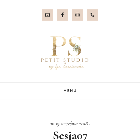
Przejdź
Przejdź
do
do
treści
stopki
MENU
on 19 września 2018
·
Sesja07