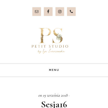
Przejdź
Przejdź
do
do
treści
stopki
MENU
on 19 września 2018
·
Sesja16