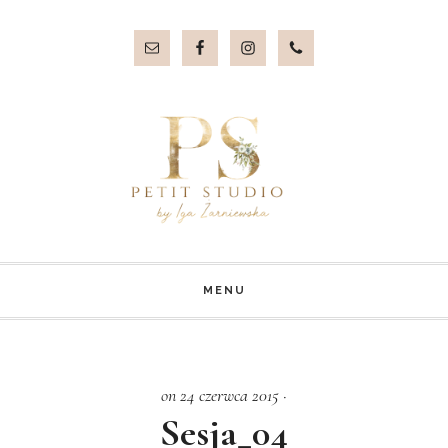
Przejdź
Przejdź
do
do
treści
stopki
MENU
on 24 czerwca 2015
·
Sesja_04