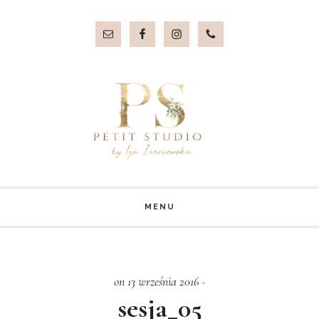
Przejdź
Przejdź
do
do
treści
stopki
MENU
on 13 września 2016
·
sesja_05