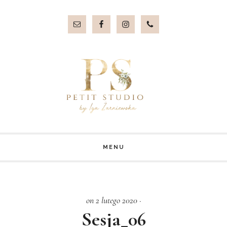
Przejdź
Przejdź
do
do
treści
stopki
MENU
on 2 lutego 2020
·
Sesja_06