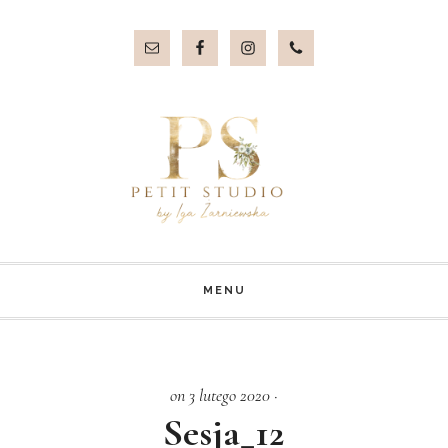
Przejdź
Przejdź
do
do
treści
stopki
MENU
on 3 lutego 2020
·
Sesja_12