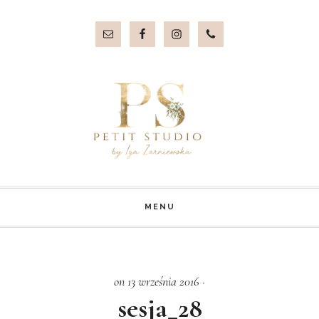
Przejdź
Przejdź
do
do
treści
stopki
MENU
on 13 września 2016
·
sesja_28