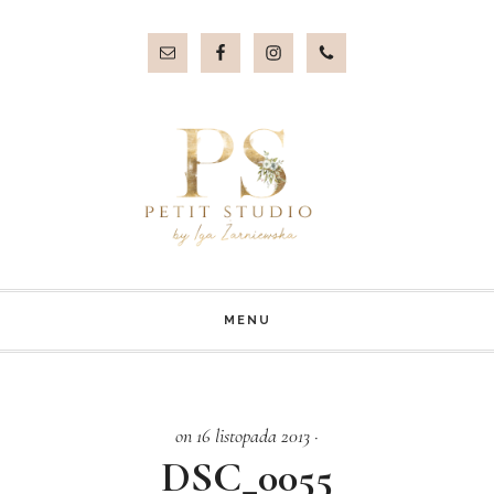
Przejdź
Przejdź
do
do
treści
stopki
MENU
on 16 listopada 2013
·
DSC_0055