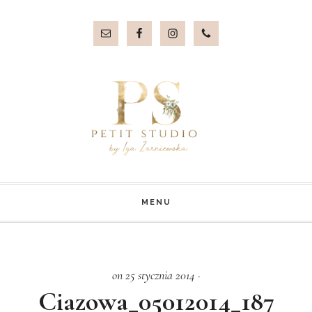
Przejdź
Przejdź
do
do
treści
stopki
MENU
on 25 stycznia 2014
·
Ciazowa_05012014_187